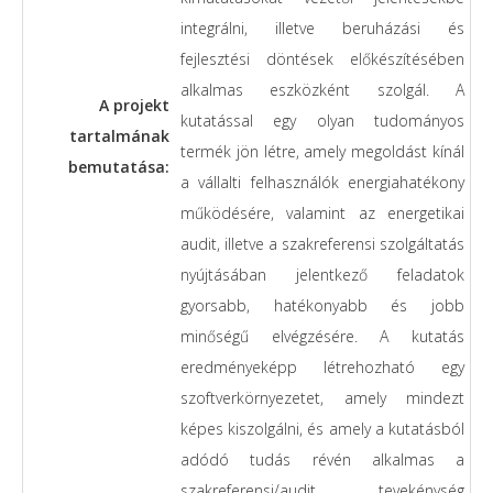
integrálni, illetve beruházási és
fejlesztési döntések előkészítésében
alkalmas eszközként szolgál. A
A projekt
kutatással egy olyan tudományos
tartalmának
termék jön létre, amely megoldást kínál
bemutatása:
a vállalti felhasználók energiahatékony
működésére, valamint az energetikai
audit, illetve a szakreferensi szolgáltatás
nyújtásában jelentkező feladatok
gyorsabb, hatékonyabb és jobb
minőségű elvégzésére. A kutatás
eredményeképp létrehozható egy
szoftverkörnyezetet, amely mindezt
képes kiszolgálni, és amely a kutatásból
adódó tudás révén alkalmas a
szakreferensi/audit tevekénység