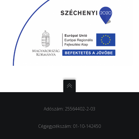
Adószám: 25564402-2-03
Cégjegyzékszám: 01-10-142450