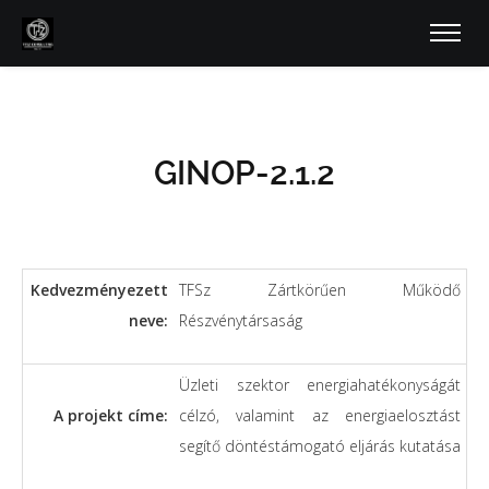
GINOP-2.1.2
Kedvezményezett
TFSz Zártkörűen Működő
neve:
Részvénytársaság
Üzleti szektor energiahatékonyságát
A projekt címe:
célzó, valamint az energiaelosztást
segítő döntéstámogató eljárás kutatása