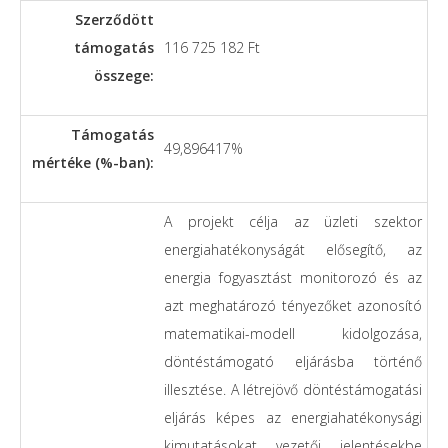
Szerződött
támogatás
116 725 182 Ft
összege:
Támogatás
49,896417%
mértéke (%-ban):
A projekt célja az üzleti szektor
energiahatékonyságát elősegítő, az
energia fogyasztást monitorozó és az
azt meghatározó tényezőket azonosító
matematikai-modell kidolgozása,
döntéstámogató eljárásba történő
illesztése. A létrejövő döntéstámogatási
eljárás képes az energiahatékonysági
kimutatásokat vezetői jelentésekbe