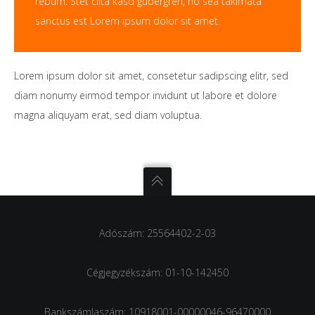
rebum. Stet clita kasd gubergren, no sea takimata
sanctus est Lorem ipsum dolor sit amet.
Lorem ipsum dolor sit amet, consetetur sadipscing elitr, sed
diam nonumy eirmod tempor invidunt ut labore et dolore
magna aliquyam erat, sed diam voluptua.
Adószám: 25564402-2-03
Cégjegyzékszám: 01-10-142450
Bankszámlaszám: 10918001-00000046-96470000