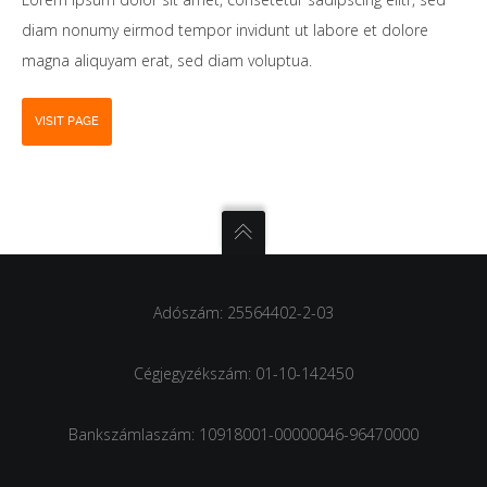
diam nonumy eirmod tempor invidunt ut labore et dolore
magna aliquyam erat, sed diam voluptua.
VISIT PAGE
Adószám: 25564402-2-03
Cégjegyzékszám: 01-10-142450
Bankszámlaszám: 10918001-00000046-96470000