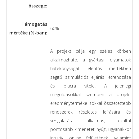
összege:
Támogatás
60%
mértéke (%-ban):
A projekt célja egy széles körben
alkalmazható, a gyártási folyamatok
hatékonyságát jelentős mértékben
segítő szimulációs eljárás létrehozása
és piacra vitele. A jelenlegi
megoldásokkal szemben a projekt
eredményterméke sokkal összetettebb
rendszerek részletes leírására és
vizsgálatára alkalmas, ezáltal
pontosabb kimenetet nyújt, ugyanakkor
intuitív, online felületének, valamint