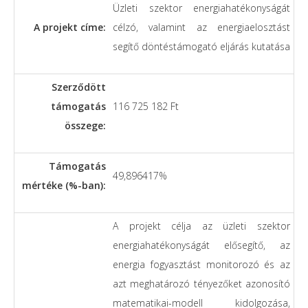
Üzleti szektor energiahatékonyságát
A projekt címe:
célzó, valamint az energiaelosztást
segítő döntéstámogató eljárás kutatása
Szerződött
támogatás
116 725 182 Ft
összege:
Támogatás
49,896417%
mértéke (%-ban):
A projekt célja az üzleti szektor
energiahatékonyságát elősegítő, az
energia fogyasztást monitorozó és az
azt meghatározó tényezőket azonosító
matematikai-modell kidolgozása,