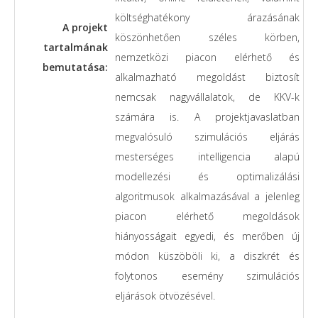
költséghatékony árazásának
A projekt
köszönhetően széles körben,
tartalmának
nemzetközi piacon elérhető és
bemutatása:
alkalmazható megoldást biztosít
nemcsak nagyvállalatok, de KKV-k
számára is. A projektjavaslatban
megvalósuló szimulációs eljárás
mesterséges intelligencia alapú
modellezési és optimalizálási
algoritmusok alkalmazásával a jelenleg
piacon elérhető megoldások
hiányosságait egyedi, és merőben új
módon küszöböli ki, a diszkrét és
folytonos esemény szimulációs
eljárások ötvözésével.